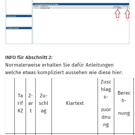
INFO für Abschnitt 2:
Normalerweise erhalten Sie dafür Anleitungen
welche etwas kompliziert aussehen wie diese hier:
Zusc
hlag
Berec
Ta
Z-
Zu-
s-
h-
rif
ar
schl
Klartext
zuor
KZ
t
ag
nung
dnu
ng